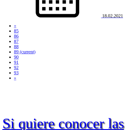
18.02.2021
«
85
86
87
88
89
(current)
90
91
92
93
»
Si quiere conocer las