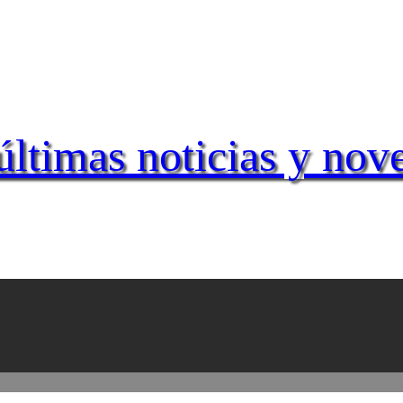
últimas noticias y nov
©