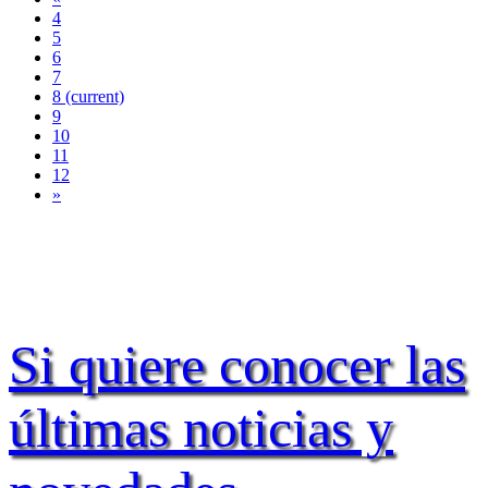
4
5
6
7
8
(current)
9
10
11
12
»
Si quiere conocer las
últimas noticias y